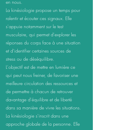
en nous.
La kinésiologie propose un temps pour
ralentir et écouter ces signaux. Elle
s'appuie notamment sur le test
musculaire, qui permet d'explorer les
réponses du corps face à une situation
et d'identifier certaines sources de
stress ou de déséquilibre.
L'objectif est de mettre en lumière ce
qui peut nous freiner, de favoriser une
meilleure circulation des ressources et
de permettre à chacun de retrouver
davantage d'équilibre et de liberté
dans sa manière de vivre les situations.
La kinésiologie s'inscrit dans une
approche globale de la personne. Elle