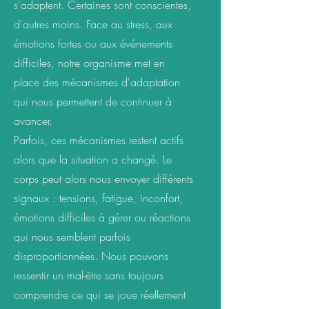
s'adaptent. Certaines sont conscientes,
d'autres moins. Face au stress, aux
émotions fortes ou aux événements
difficiles, notre organisme met en
place des mécanismes d'adaptation
qui nous permettent de continuer à
avancer.
Parfois, ces mécanismes restent actifs
alors que la situation a changé. Le
corps peut alors nous envoyer différents
signaux : tensions, fatigue, inconfort,
émotions difficiles à gérer ou réactions
qui nous semblent parfois
disproportionnées. Nous pouvons
ressentir un mal-être sans toujours
comprendre ce qui se joue réellement