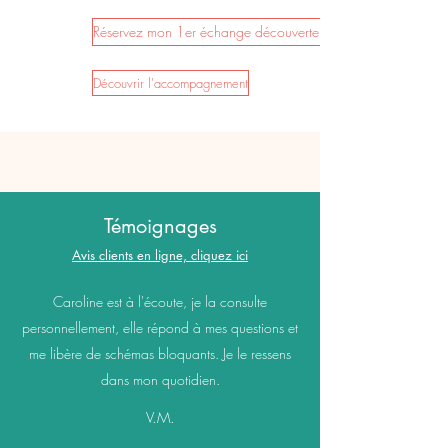
Réservez mon 1er échange découverte gratuit
Découvrir l'accompagnement
Témoignages
Avis clients en ligne, cliquez ici
Caroline est à l'écoute, je la consulte
personnellement, elle répond à mes questions et
me libère de schémas bloquants. Je le ressens
dans mon quotidien.
V.M.